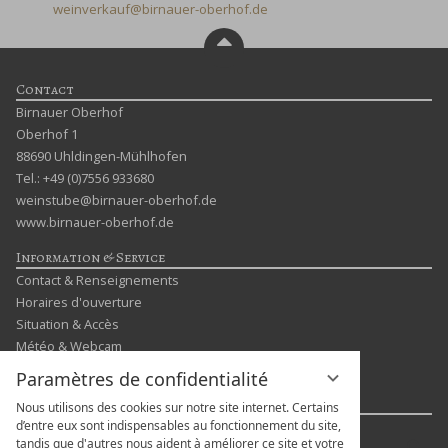
weinverkauf@birnauer-oberhof.de
Contact
Birnauer Oberhof
Oberhof 1
88690 Uhldingen-Mühlhofen
Tel.: +49 (0)7556 933680
weinstube@birnauer-oberhof.de
www.birnauer-oberhof.de
Information & Service
Contact & Renseignements
Horaires d'ouverture
Situation & Accès
Météo & Webcam
Impressions
Paramètres de confidentialité
Langues & plus
Nous utilisons des cookies sur notre site internet. Certains
d’entre eux sont indispensables au fonctionnement du site,
Saisissez
tandis que d'autres nous aident à améliorer ce site et votre
Cher